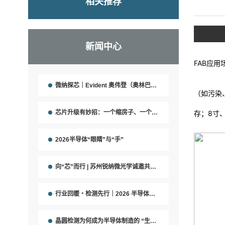
相关推荐
新闻中心
FAB应用
微纳探芯｜Evident 奥伟登（奥林巴斯）三大主力显微设备
（如污染
芯片升级有妙招：一个缩房子、一个修道路
存；8寸
2026半导体“眼睛”与“手”
向“芯”而行 | 苏州锐纳微光学诚邀共聚 SEMICON China 2026
行业回暖・检测先行｜2026 半导体上行周期，高精度金相检测成产能保障关键
晶圆检测为何成为半导体制造的 “生死线”