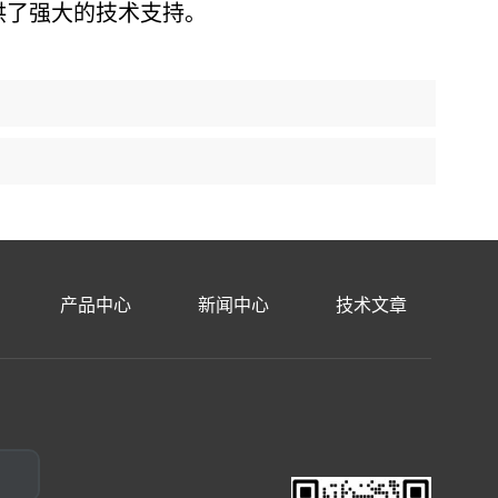
供了强大的技术支持。
产品中心
新闻中心
技术文章