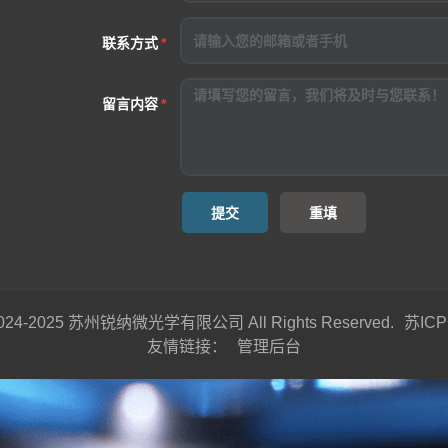
联系方式
留言内容
提交
重填
 2024-2025 苏州锐纳微光学有限公司 All Rights Reserved.
苏ICP
友情链接：
管理后台