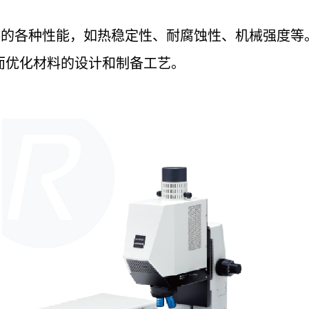
各种性能，如热稳定性、耐腐蚀性、机械强度等
而优化材料的设计和制备工艺。